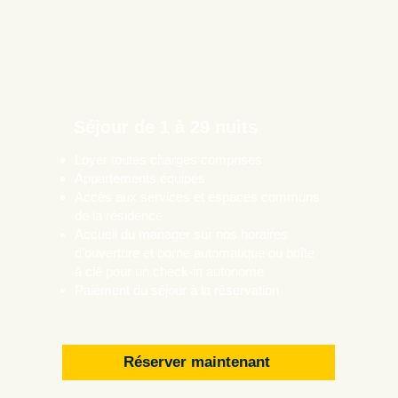
Séjour de 1 à 29 nuits
Loyer toutes charges comprises
Appartements équipés
Accès aux services et espaces communs
de la résidence
Accueil du manager sur nos horaires
d’ouverture et borne automatique ou boîte
à clé pour un check-in autonome
Paiement du séjour à la réservation
Réserver maintenant