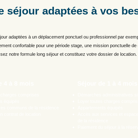
e séjour adaptées à vos be
ur adaptées à un déplacement ponctuel ou professionnel par exemple 
ment confortable pour une période stage, une mission ponctuelle de
sez notre formule long séjour et constituez votre dossier de location.
e 4 à 8 mois
Séjour de 1 à 4 mois
s charges comprises
Démarches administratives si
s équipés
Loyer toutes charges compri
es communs de la résidence
Appartements équipés
n contrat de location
Accès aux services et espa
de la résidence
Paiement du séjour à la réser