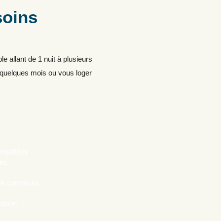
soins
allant de 1 nuit à plusieurs
 quelques mois ou vous loger
mplifiées
ses
ces communs
vation