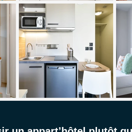
ir un appart’hôtel plutôt q